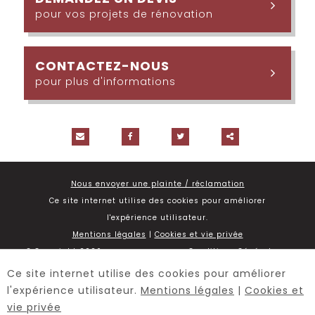
pour vos projets de rénovation
CONTACTEZ-NOUS
pour plus d'informations
Partager
ce
Nous envoyer une plainte / réclamation
contenu
Ce site internet utilise des cookies pour améliorer
l'expérience utilisateur.
Mentions légales
|
Cookies et vie privée
© Copyright 2026 -
Nova Concept
-
Conditions Générales
-
Demander un devis
Ce site internet utilise des cookies pour améliorer
Conditions d’utilisation du site web et protection des
l'expérience utilisateur.
Mentions légales
|
Cookies et
données personnelles
vie privée